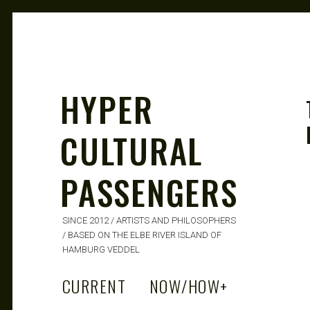
HYPER
CULTURAL
PASSENGERS
SINCE 2012 / ARTISTS AND PHILOSOPHERS
/ BASED ON THE ELBE RIVER ISLAND OF
HAMBURG VEDDEL
CURRENT
NOW/HOW
+