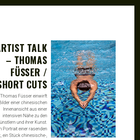
ARTIST TALK
MAY 20, 2016
MK
– THOMAS
FÜSSER /
SHORT CUTS
Thomas Füsser einwirft
Bilder einer chinesischen
Innenansicht aus einer
intensiven Nähe zu den
ünstlern und ihrer Kunst.
n Portrait einer rasenden
t, ein Stück chinesische-,