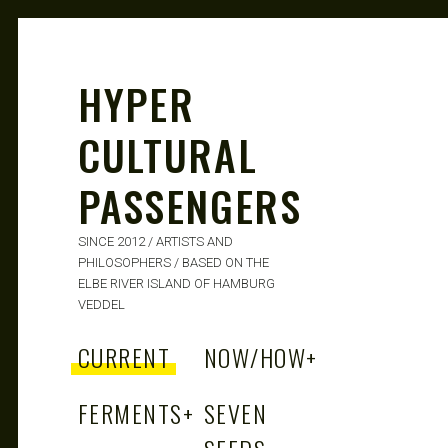
HYPER
CULTURAL
PASSENGERS
SINCE 2012 / ARTISTS AND
PHILOSOPHERS / BASED ON THE
ELBE RIVER ISLAND OF HAMBURG
VEDDEL
CURRENT
NOW/HOW
+
FERMENTS
+
SEVEN