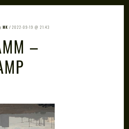
y
MK
2022-09-19
21:43
AMM –
CAMP