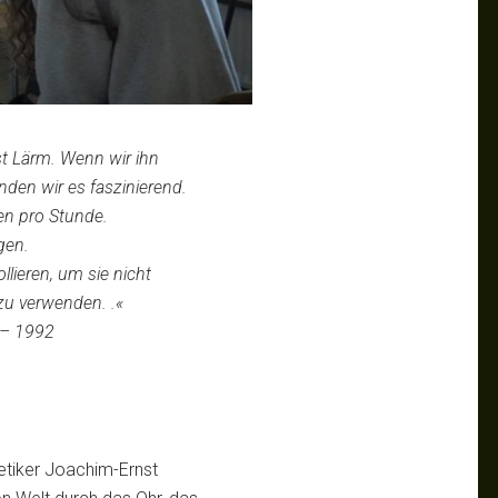
st Lärm. Wenn wir ihn
inden wir es faszinierend.
en pro Stunde.
gen.
lieren, um sie nicht
zu verwenden. .«
 – 1992
etiker Joachim-Ernst