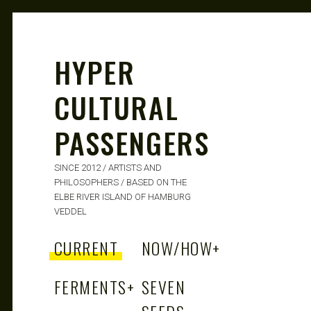
HYPER
CULTURAL
PASSENGERS
SINCE 2012 / ARTISTS AND
PHILOSOPHERS / BASED ON THE
ELBE RIVER ISLAND OF HAMBURG
VEDDEL
CURRENT
NOW/HOW
+
FERMENTS
+
SEVEN