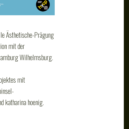
elle Ästhetische-Prägung
tion mit der
 Hamburg Wilhelmsburg.
ojektes mit
binsel-
d katharina hoenig.