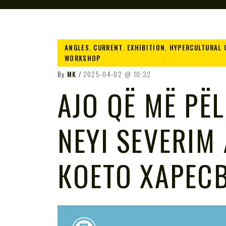
ANGLES
,
CURRENT
,
EXHIBITION
,
HYPERCULTURAL 
WORKSHOP
By
MK
2025-04-02
10:32
AJO QË MË PËL
NEYI SEVERIM 
КОЕТО ХАРЕС